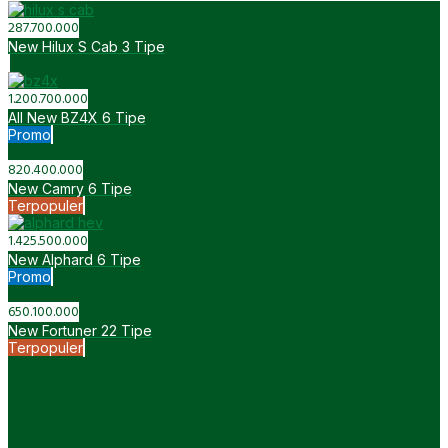
Best Seller
243.000.000
All New Avanza
5 Tipe
Best Seller
1.868.100.000
All New Vellfire HEV
2 Tipe
Promo
297.200.000
All New Veloz
8 Tipe
Promo
614.800.000
New Altis
2 Tipe
Promo
191.400.000
Hilux Rangga
24 Tipe
Promo
169.600.000
New Calya
4 Tipe
Promo