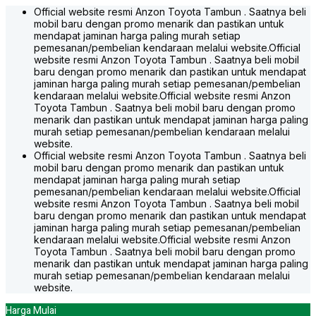
White Pearl
Metal Stream
Glitter Black
1
2
3
4
5
6
Terpopuler
2 Tipe
JADWALKAN TEST DRIVE
2.0 A/T
IDR 630.300.000
2.0 A/T (Premium Color)
IDR 633.400.000