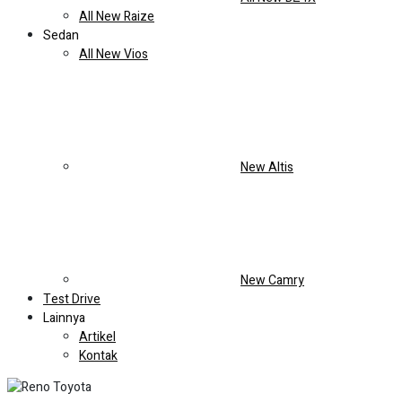
murah setiap pemesanan/pembelian kendaraan melalui
website.
Official website resmi Anzon Toyota Tambun . Saatnya beli
mobil baru dengan promo menarik dan pastikan untuk
mendapat jaminan harga paling murah setiap
pemesanan/pembelian kendaraan melalui website.
Official
website resmi Anzon Toyota Tambun . Saatnya beli mobil
baru dengan promo menarik dan pastikan untuk mendapat
jaminan harga paling murah setiap pemesanan/pembelian
kendaraan melalui website.
Official website resmi Anzon
Toyota Tambun . Saatnya beli mobil baru dengan promo
menarik dan pastikan untuk mendapat jaminan harga paling
murah setiap pemesanan/pembelian kendaraan melalui
website.
Harga Mulai
630 Jutaan
All New Voxy
Status Model : Terpopuler
Varian : 2 Tipe
Tersedia : 3 Warna