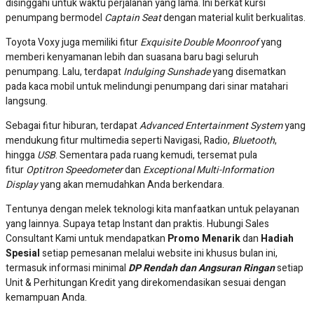
New Camry
6 Tipe
Terpopuler
1.425.500.000
New Alphard
6 Tipe
Promo
650.100.000
New Fortuner
22 Tipe
Terpopuler
630.300.000
All New Voxy
2 Tipe
Terpopuler
334.100.000
New Yaris Cross
20 Tipe
Terpopuler
288.500.000
New Rush
7 Tipe
Promo
389.100.000
Kijang Innova Zenix
25 Tipe