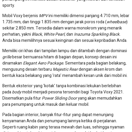
mendukung fitur multimedia seperti Navigasi, Radio,
Bluetooth
,
hingga
USB
. Sementara pada ruang kemudi, tersemat pula
fitur
Optitron Speedometer
dan
Exceptional Multi-Information
Display
yang akan memudahkan Anda berkendara.
Tentunya dengan melek teknologi kita manfaatkan untuk pelayanan
yang lainnya. Supaya tetap Instant dan praktis. Hubungi Sales
Consultant Kami untuk mendapatkan
Promo Menarik
dan
Hadiah
Spesial
setiap pemesanan melalui website ini khusus bulan ini,
termasuk informasi minimal
DP Rendah dan Angsuran Ringan
setiap
Unit & Perhitungan Kredit yang direkomendasikan sesuai dengan
kemampuan Anda.
287.700.000
New Hilux S Cab
3 Tipe
1.200.700.000
All New BZ4X
6 Tipe
Promo
820.400.000