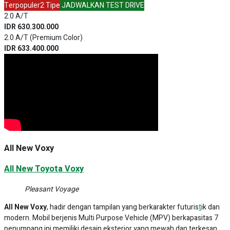
grille
besar bernuansa hitam di bagian depan, konsep desain ini
dinamakan
Elegant Aero Package.
Sementara pada bagian belakang,
mengusung desain terbaru
Majestic Rear
dengan aksen krom dan
bentuk kaca belakang yang ‘rata’ menambah kesan unik dari mobil ini.
Bentuk eksterior yang ‘kotak’ tanpa kombinasi lekukan berlebihan
pada
body
mobil menjadi pesona tersendiri bagi Toyota Voxy 2021.
Disematkan pula fitur
Power Sliding Door
yang akan memudahkan
para penumpang untuk masuk dan keluar mobil.
Pada bagian interior, banyak fitur-fitur yang dapat menunjang
kenyamanan Anda dan penumpang lainnya ketika di perjalanan.
Seperti ruang kabin yang terasa mewah dan luas, sehingga nyaman
disinggahi untuk waktu perjalanan yang lama. Ini berkat kursi
penumpang bermodel
Captain Seat
dengan material kulit berkualitas.
Toyota Voxy juga memiliki fitur
Exquisite Double Moonroof
yang
memberi kenyamanan lebih dan suasana baru bagi seluruh
penumpang. Lalu, terdapat
Indulging Sunshade
yang disematkan
pada kaca mobil untuk melindungi penumpang dari sinar matahari
langsung.
Sebagai fitur hiburan, terdapat
Advanced Entertainment System
yang