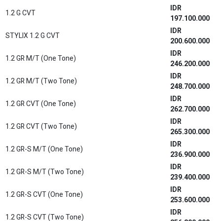
614.800.000
IDR
1.8 L HYBRID CVT
676.200.000
New Calya
IDR
1.2 E MT STD
169.600.000
IDR
1.2 E MT
172.500.000
IDR
1.2 G MT
178.200.000
IDR
1.2 G AT
192.600.000
New Camry
IDR
2.5 V A/T
820.400.000
IDR
2.5 V A/T (Premium Color)
823.500.000
IDR
2.5 L A/T HYBRID
957.700.000