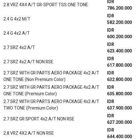
2.4 G (4X4) DSL M/T
488.300.000
IDR
2.4 V (4x4) DSL A/T
539.900.000
New Hilux S Cab
IDR
2.0 M/T
287.700.000
IDR
2.4 DSL M/T
310.500.000
IDR
2.4 DSL 4x4 M/T
414.000.000
New Rush
IDR
NEW 1.5 G M/T
288.500.000
IDR
NEW 1.5 G A/T
299.500.000
IDR
NEW 1.5 S M/T GR SPORT
303.900.000
IDR
NEW 1.5 S A/T GR SPORT
314.600.000