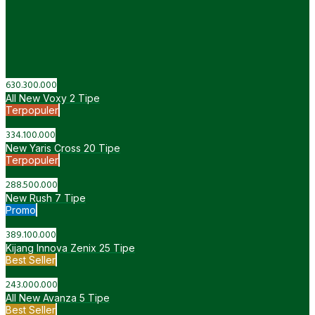
1.154.600.000
RAV4 GR Sport PHEV
1 Tipe
Promo
Anzon Toyota Tambun
087897681171
Telepon
+6287897681171
WhatsApp
Pricelist
Dealer Toyota Bekasi - Anzon Toyota Tambun
© 2015 -
2026 by
Kedai Website
Reno Toyota
Saya siap membantu Anda menemukan jenis kendaraan yang
cocok sesuai dengan budget dan keinginan
087897681171
+6287897681171
SEND EMAIL
All New Avanza
IDR
1.3 E M/T
243.000.000
IDR
1.3 E CVT
258.000.000
IDR
1.5 G M/T
266.000.000