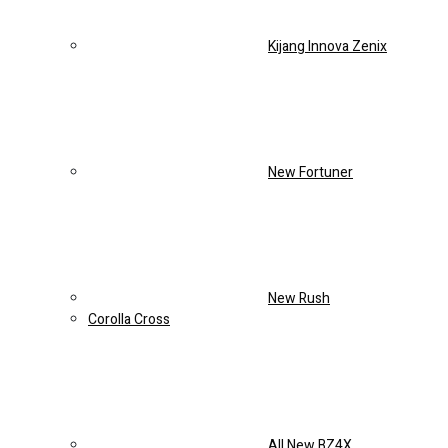
Corolla Cross
All New BZ4X
All New Raize
Sedan
All New Vios
New Altis
New Camry
Test Drive
Lainnya
Artikel
Kontak
Official website resmi Anzon Toyota Tambun . Saatnya beli
mobil baru dengan promo menarik dan pastikan untuk
mendapat jaminan harga paling murah setiap
pemesanan/pembelian kendaraan melalui website.
Official
website resmi Anzon Toyota Tambun . Saatnya beli mobil
baru dengan promo menarik dan pastikan untuk mendapat
jaminan harga paling murah setiap pemesanan/pembelian
kendaraan melalui website.
Official website resmi Anzon
Toyota Tambun . Saatnya beli mobil baru dengan promo
menarik dan pastikan untuk mendapat jaminan harga paling