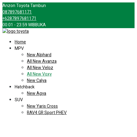
Anzon Toyota Tambun
087897681171
+6287897681171
00:01 - 23:59 WIB
BUKA
Home
MPV
New Alphard
All New Avanza
All New Veloz
All New Voxy
New Calya
Hatchback
New Agya
SUV
New Yaris Cross
RAV4 GR Sport PHEV
Kijang Innova Zenix
New Fortuner
New Rush