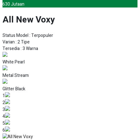
All New Voxy
All New Toyota Voxy
Pleasant Voyage
All New Voxy
, hadir dengan tampilan yang berkarakter futuris
t
ik dan
modern. Mobil berjenis Multi Purpose Vehicle (MPV) berkapasitas 7
penumpang ini memiliki desain eksterior yang mewah dan terkesan
sporty.
Mobil Voxy berjenis
MPV
ini memiliki dimensi panjang 4.710 mm, lebar
1.735 mm, dan tinggi 1.835 mm dengan jarak poros roda (
wheelbase
)
sekitar 2.850 mm. Tersedia dalam warna monokrom yang menarik
perhatian, yakni
Black, White Pearl,
dan
Inazuma Sparkling Black.
Anda bisa memilihnya sesuai keinginan dan sesuai kepribadian Anda.
Memiliki ciri khas dari tampilan lampu dan ditambah dengan dominasi