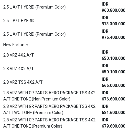
2.7 SRZ WITH GR PARTS AERO PACKAGE 4x2 A/T
IDR
ONE TONE (Premium Color)
635.800.000
2.7 SRZ WITH GR PARTS AERO PACKAGE 4x2 A/T
IDR
TWO TONE (Premium Color)
637.900.000
IDR
2.7 SRZ GR SPORT 4x2 A/T NON RSE
627.200.000
IDR
2.8 VRZ 4X2 A/T NON RSE
644.400.000
IDR
2.8 VRZ TSS 4X2 A/T NON RSE
660.300.000
2.8 VRZ WITH GR PARTS AERO PACKAGE TSS 4X2
IDR
A/T NON RSE
670.800.000
IDR
2.8 VRZ 4X4 A/T NON RSE
750.700.000
IDR
2.8 VRZ 4X4 A/T GR-SPORT TSS NON RSE
780.400.000
New Hilux D Cab
IDR
2.4 E (4X4) DSL M/T
454.600.000
IDR