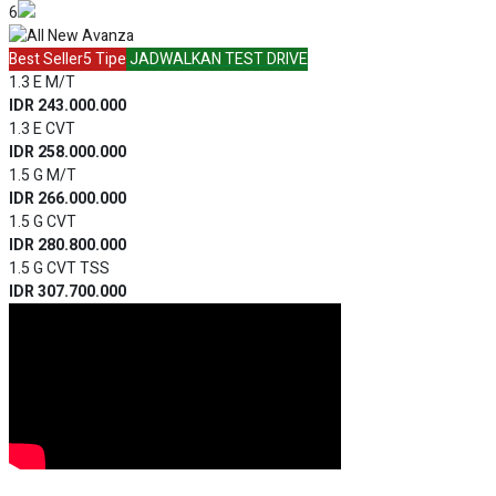
bagian pintu belakang. All New Avanza, hadirkan pengalaman
berkendara yang aman dan nyaman bersama keluarga.
Interior
All New Avanza
kini lebih luas dan modern. Dilengkapi dengan
Long Sofa Mode, ciptakan kenyamanan untuk keluarga saat di
perjalanan. ​
Hadir dengan beberapa pilihan warna yang dapat disesuaikan dengan
keinginan Tunas Friend. Warna-warna tersebut antara lain adalah
Purplish silver, gray metallic, Black metallic, silver mica metallic dan
white.
Mobil terbaik pilihan keluarga Indonesia dengan kenyamanan
berkendara terbaik sepanjang perjalanan. Yang telah menemani
mobilitas keluarga Indonesia selama 18 tahun terakhir menjadi bukti
betapa suksesnya salah satu produk andalan dari Toyota.
1.154.600.000
RAV4 GR Sport PHEV
1 Tipe
Promo