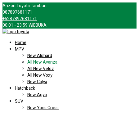
Anzon Toyota Tambun
087897681171
+6287897681171
00:01 - 23:59 WIB
BUKA
Home
MPV
New Alphard
All New Avanza
All New Veloz
All New Voxy
New Calya
Hatchback
New Agya
SUV
New Yaris Cross
RAV4 GR Sport PHEV
Kijang Innova Zenix
New Fortuner
New Rush