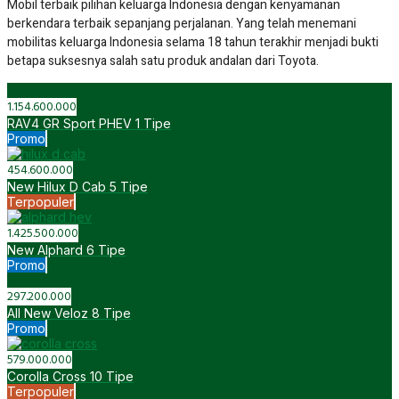
Kijang Innova Zenix
25 Tipe
Best Seller
191.400.000
Hilux Rangga
24 Tipe
Promo
630.300.000
All New Voxy
2 Tipe
Terpopuler
173.200.000
New Agya
12 Tipe
Best Seller
334.100.000
New Yaris Cross
20 Tipe
Terpopuler
1.868.100.000
All New Vellfire HEV
2 Tipe
Promo
288.500.000
New Rush
7 Tipe