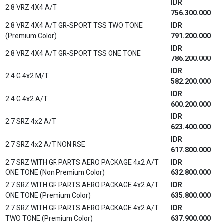
2.4 E (4X4) DSL M/T
454.600.000
IDR
2.4 E-RTS (4X4) DSL M/T
463.500.000
IDR
2.4 G (4X4) DSL M/T
488.300.000
IDR
2.4 V (4x4) DSL A/T
539.900.000
New Hilux S Cab
IDR
2.0 M/T
287.700.000
IDR
2.4 DSL M/T
310.500.000
IDR
2.4 DSL 4x4 M/T
414.000.000
New Rush
IDR
NEW 1.5 G M/T
288.500.000
IDR
NEW 1.5 G A/T
299.500.000