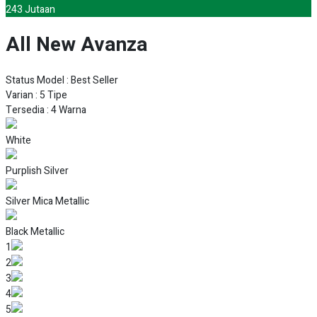
1.5 G CVT
IDR 280.800.000
1.5 G CVT TSS
IDR 307.700.000
All New Avanza
Toyota All New Avanza
Mobil Terbaik Keluarga Indonesia
New Toyota Avanza
hadir dengan design eksterior baru yang lebih
menarik dan modern. De
sa
in bumper depan yang baru, dengan lampu
LED yang tajam. Serta kombinasi LED yang menarik dan lampu di