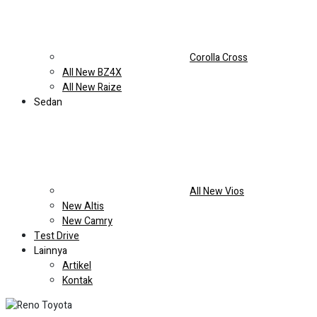
murah setiap pemesanan/pembelian kendaraan melalui
website.
Official website resmi Anzon Toyota Tambun . Saatnya beli
mobil baru dengan promo menarik dan pastikan untuk
mendapat jaminan harga paling murah setiap
pemesanan/pembelian kendaraan melalui website.
Official
website resmi Anzon Toyota Tambun . Saatnya beli mobil
baru dengan promo menarik dan pastikan untuk mendapat
jaminan harga paling murah setiap pemesanan/pembelian
kendaraan melalui website.
Official website resmi Anzon
Toyota Tambun . Saatnya beli mobil baru dengan promo
menarik dan pastikan untuk mendapat jaminan harga paling
murah setiap pemesanan/pembelian kendaraan melalui
website.
Harga Mulai
243 Jutaan
All New Avanza
Status Model : Best Seller
Varian : 5 Tipe
Tersedia : 4 Warna