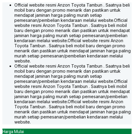
White
Purplish Silver
Silver Mica Metallic
Black Metallic
1
2
3
4
5
6
Best Seller
5 Tipe
JADWALKAN TEST DRIVE
1.3 E M/T
IDR 243.000.000
1.3 E CVT
IDR 258.000.000
1.5 G M/T
IDR 266.000.000