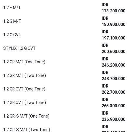
IDR
2.5 HYBRID CVT (Premium Color)
1.736.600.000
New Altis
IDR
1.8 V CVT
614.800.000
IDR
1.8 L HYBRID CVT
676.200.000
New Calya
IDR
1.2 E MT STD
169.600.000
IDR
1.2 E MT
172.500.000
IDR
1.2 G MT
178.200.000
IDR
1.2 G AT
192.600.000
New Camry
IDR
2.5 V A/T
820.400.000