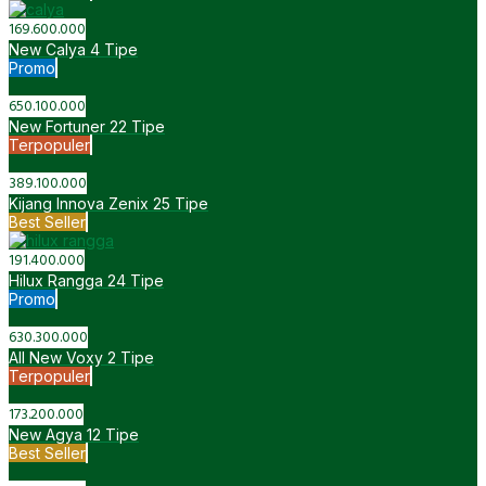
Promo
374.800.000
All New Vios
4 Tipe
Promo
243.000.000
All New Avanza
5 Tipe
Best Seller
Anzon Toyota Tambun
087897681171
Telepon
+6287897681171
WhatsApp
Pricelist
Dealer Toyota Bekasi - Anzon Toyota Tambun
© 2015 -
2026 by
Kedai Website
Reno Toyota
Saya siap membantu Anda menemukan jenis kendaraan yang
cocok sesuai dengan budget dan keinginan
087897681171
+6287897681171
SEND EMAIL
All New Avanza
IDR
1.3 E M/T
243.000.000