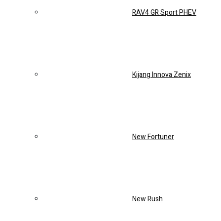
Corolla Cross
All New BZ4X
All New Raize
Sedan
All New Vios
New Altis
New Camry
Test Drive
Lainnya
Artikel
Kontak
Official website resmi Anzon Toyota Tambun . Saatnya beli
mobil baru dengan promo menarik dan pastikan untuk
mendapat jaminan harga paling murah setiap
pemesanan/pembelian kendaraan melalui website.
Official
website resmi Anzon Toyota Tambun . Saatnya beli mobil
baru dengan promo menarik dan pastikan untuk mendapat
jaminan harga paling murah setiap pemesanan/pembelian
kendaraan melalui website.
Official website resmi Anzon
Toyota Tambun . Saatnya beli mobil baru dengan promo
menarik dan pastikan untuk mendapat jaminan harga paling