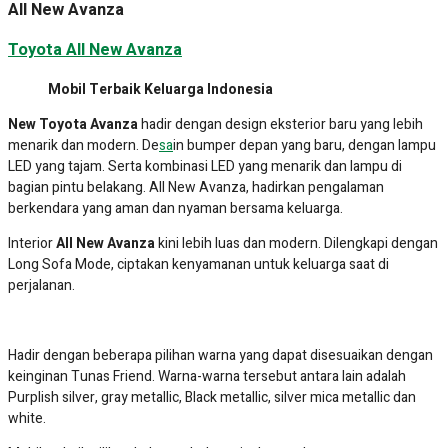
454.600.000
New Hilux D Cab
5 Tipe
Terpopuler
1.425.500.000
New Alphard
6 Tipe
Promo
297.200.000
All New Veloz
8 Tipe
Promo
579.000.000
Corolla Cross
10 Tipe
Terpopuler
169.600.000
New Calya
4 Tipe
Promo
650.100.000
New Fortuner
22 Tipe
Terpopuler
389.100.000