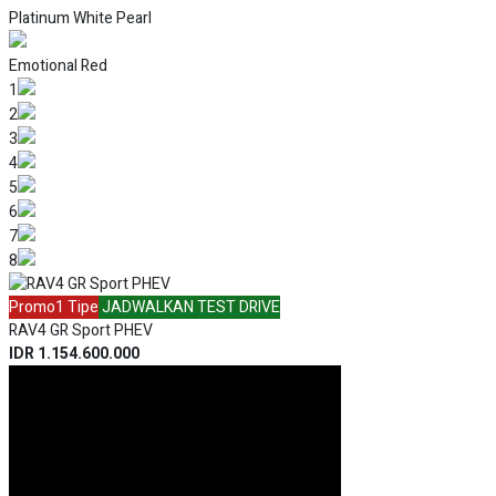
Platinum White Pearl
Emotional Red
1
2
3
4
5
6
7
8
Promo
1 Tipe
JADWALKAN TEST DRIVE
RAV4 GR Sport PHEV
IDR 1.154.600.000