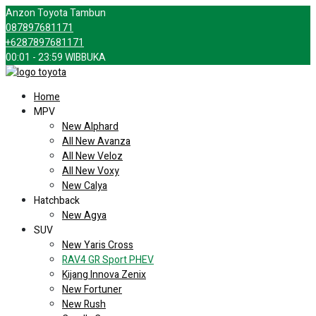
Anzon Toyota Tambun
087897681171
+6287897681171
00:01 - 23:59 WIB
BUKA
Home
MPV
New Alphard
All New Avanza
All New Veloz
All New Voxy
New Calya
Hatchback
New Agya
SUV
New Yaris Cross
RAV4 GR Sport PHEV
Kijang Innova Zenix
New Fortuner
New Rush