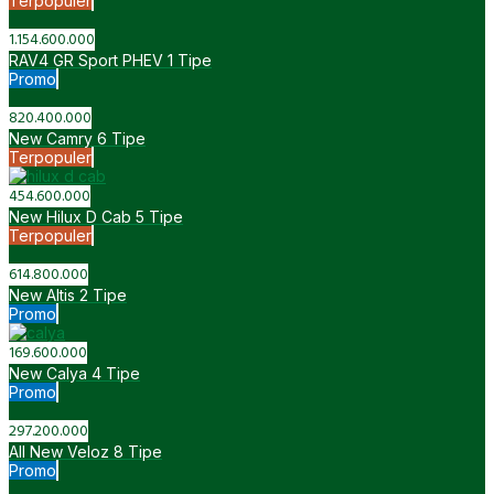
Terpopuler
1.154.600.000
RAV4 GR Sport PHEV
1 Tipe
Promo
820.400.000
New Camry
6 Tipe
Terpopuler
454.600.000
New Hilux D Cab
5 Tipe
Terpopuler
614.800.000
New Altis
2 Tipe
Promo
169.600.000
New Calya
4 Tipe
Promo
297.200.000
All New Veloz
8 Tipe
Promo