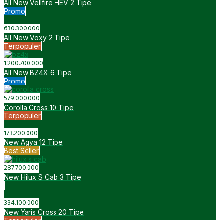
All New Vellfire HEV
2 Tipe
Promo
630.300.000
All New Voxy
2 Tipe
Terpopuler
1.200.700.000
All New BZ4X
6 Tipe
Promo
579.000.000
Corolla Cross
10 Tipe
Terpopuler
173.200.000
New Agya
12 Tipe
Best Seller
287.700.000
New Hilux S Cab
3 Tipe
334.100.000
New Yaris Cross
20 Tipe