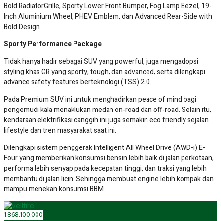
Bold RadiatorGrille, Sporty Lower Front Bumper, Fog Lamp Bezel, 19-
Inch Aluminium Wheel, PHEV Emblem, dan Advanced Rear-Side with
Bold Design
Sporty Performance Package
Tidak hanya hadir sebagai SUV yang powerful, juga mengadopsi
styling khas GR yang sporty, tough, dan advanced, serta dilengkapi
advance safety features berteknologi (TSS) 2.0.
Pada Premium SUV ini untuk menghadirkan peace of mind bagi
pengemudi kala menaklukan medan on-road dan off-road. Selain itu,
kendaraan elektrifikasi canggih ini juga semakin eco friendly sejalan
lifestyle dan tren masyarakat saat ini.
Dilengkapi sistem penggerak Intelligent All Wheel Drive (AWD-i) E-
Four yang memberikan konsumsi bensin lebih baik di jalan perkotaan,
performa lebih senyap pada kecepatan tinggi, dan traksi yang lebih
membantu di jalan licin. Sehingga membuat engine lebih kompak dan
mampu menekan konsumsi BBM.
1.868.100.000