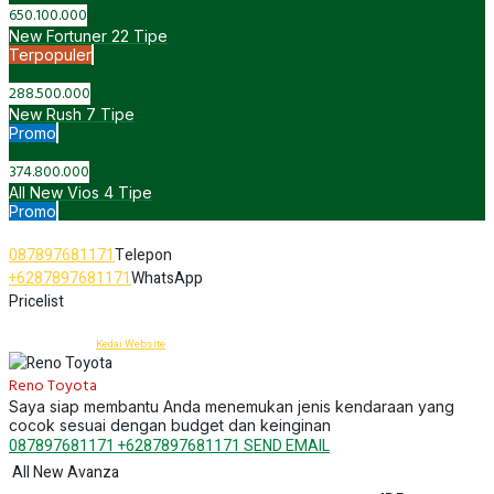
650.100.000
New Fortuner
22 Tipe
Terpopuler
288.500.000
New Rush
7 Tipe
Promo
374.800.000
All New Vios
4 Tipe
Promo
Anzon Toyota Tambun
087897681171
Telepon
+6287897681171
WhatsApp
Pricelist
Dealer Toyota Bekasi - Anzon Toyota Tambun
© 2015 -
2026 by
Kedai Website
Reno Toyota
Saya siap membantu Anda menemukan jenis kendaraan yang
cocok sesuai dengan budget dan keinginan
087897681171
+6287897681171
SEND EMAIL
All New Avanza