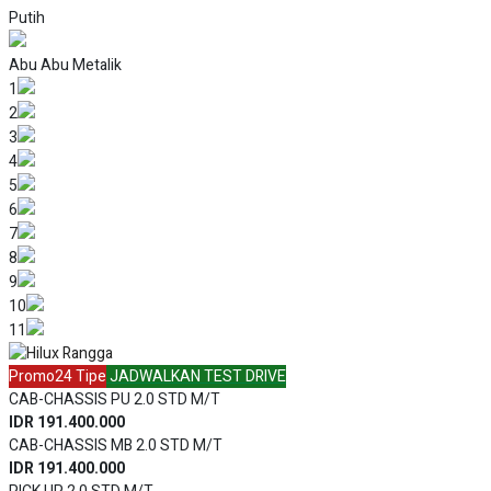
Putih
Abu Abu Metalik
1
2
3
4
5
6
7
8
9
10
11
Promo
24 Tipe
JADWALKAN TEST DRIVE
CAB-CHASSIS PU 2.0 STD M/T
IDR 191.400.000
CAB-CHASSIS MB 2.0 STD M/T
IDR 191.400.000