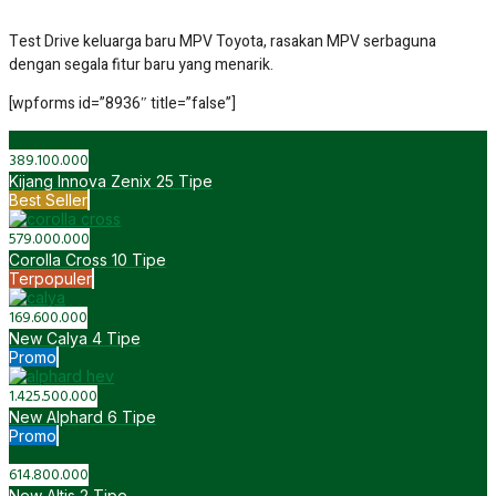
Test Drive keluarga baru MPV Toyota, rasakan MPV serbaguna
dengan segala fitur baru yang menarik.
[wpforms id=”8936″ title=”false”]
389.100.000
Kijang Innova Zenix
25 Tipe
Best Seller
579.000.000
Corolla Cross
10 Tipe
Terpopuler
169.600.000
New Calya
4 Tipe
Promo
1.425.500.000
New Alphard
6 Tipe
Promo
614.800.000
New Altis
2 Tipe