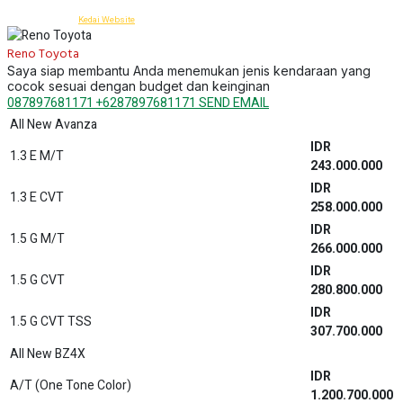
Dealer Toyota Bekasi - Anzon Toyota Tambun
© 2015 -
2026 by
Kedai Website
Reno Toyota
Saya siap membantu Anda menemukan jenis kendaraan yang
cocok sesuai dengan budget dan keinginan
087897681171
+6287897681171
SEND EMAIL
All New Avanza
IDR
1.3 E M/T
243.000.000
IDR
1.3 E CVT
258.000.000
IDR
1.5 G M/T
266.000.000
IDR
1.5 G CVT
280.800.000
IDR
1.5 G CVT TSS
307.700.000
All New BZ4X
IDR
A/T (One Tone Color)
1.200.700.000