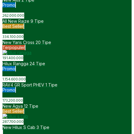
Promo
262.000.000
All New Raize
9 Tipe
Best Seller
334.100.000
New Yaris Cross
20 Tipe
Terpopuler
191.400.000
Hilux Rangga
24 Tipe
Promo
1.154.600.000
RAV4 GR Sport PHEV
1 Tipe
Promo
173.200.000
New Agya
12 Tipe
Best Seller
287.700.000
New Hilux S Cab
3 Tipe