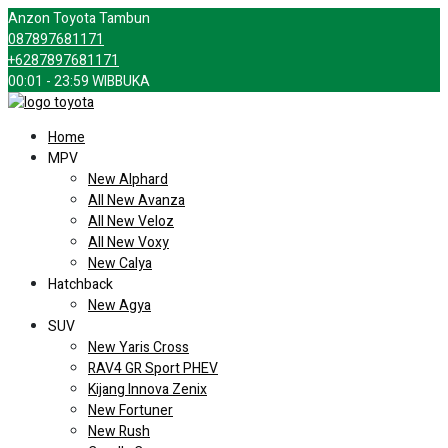
Anzon Toyota Tambun
087897681171
+6287897681171
00:01 - 23:59 WIB
BUKA
Home
MPV
New Alphard
All New Avanza
All New Veloz
All New Voxy
New Calya
Hatchback
New Agya
SUV
New Yaris Cross
RAV4 GR Sport PHEV
Kijang Innova Zenix
New Fortuner
New Rush